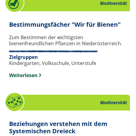
Biodiversität
. Che
Bestimmungsfächer "Wir für Bienen"
Zum Bestimmen der wichtigsten
bienenfreundlichen Pflanzen in Niederösterreich.
Zielgruppen
Kindergarten, Volksschule, Unterstufe
Weiterlesen
Biodiversität
Beziehungen verstehen mit dem
. Spiel zum Thema Bi
Systemischen Dreieck