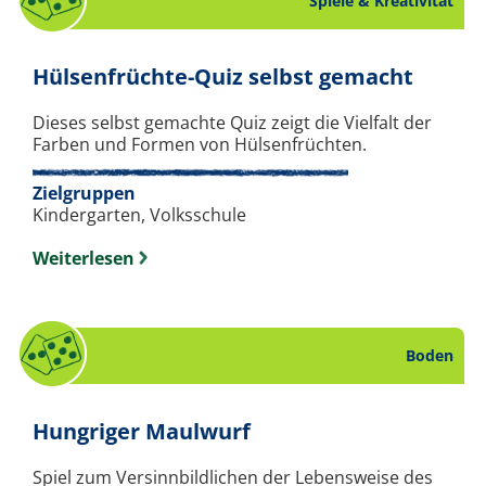
Spiele & Kreativität
. Spie
Hülsenfrüchte-Quiz selbst gemacht
Dieses selbst gemachte Quiz zeigt die Vielfalt der
Farben und Formen von Hülsenfrüchten.
Zielgruppen
Kindergarten, Volksschule
Weiterlesen
Boden
. Spiel zum Thema Bo
Hungriger Maulwurf
Spiel zum Versinnbildlichen der Lebensweise des