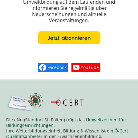
Umweltbildung auf dem Laufenden und
informieren Sie regelmäßig über
Neuerscheinungen und aktuelle
Veranstaltungen.
Jetzt abonnieren
Facebook
YouTube
Finden Sie „So schmeckt Nieder
Sehen Sie mehr Vide
Die eNu (Standort St. Pölten) trägt das
Umweltzeichen für
Bildungseinrichtungen
.
Ihre Weiterbildungseinheit Bildung & Wissen ist ein
Ö-Cert
Qualitätsanbieter
in der Erwachsenenbildung.