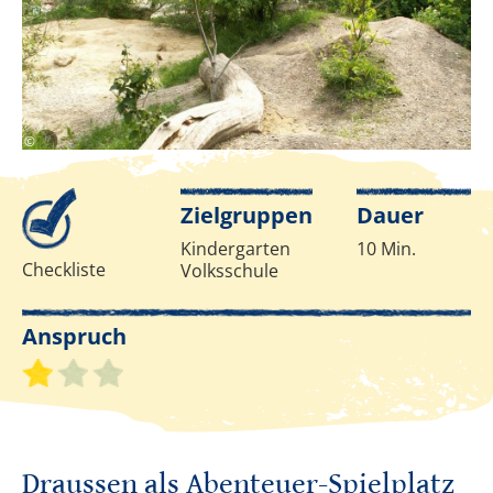
eNu
©
Infos zur Methode
Zielgruppen
Dauer
Kindergarten
10 Min.
Checkliste
Volksschule
Anspruch
Schwierigkeitsgrad 1 von 3
Draussen als Abenteuer-Spielplatz