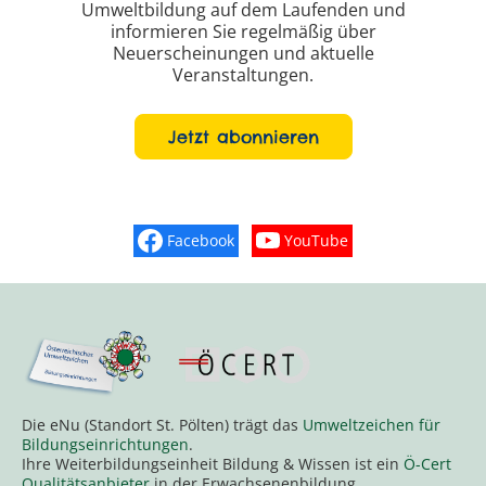
Umweltbildung auf dem Laufenden und
informieren Sie regelmäßig über
Neuerscheinungen und aktuelle
Veranstaltungen.
Jetzt abonnieren
Facebook
YouTube
Finden Sie „So schmeckt Nieder
Sehen Sie mehr Vide
Die eNu (Standort St. Pölten) trägt das
Umweltzeichen für
Bildungseinrichtungen
.
Ihre Weiterbildungseinheit Bildung & Wissen ist ein
Ö-Cert
Qualitätsanbieter
in der Erwachsenenbildung.