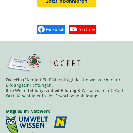
Jetzt abonnieren
Facebook
YouTube
Finden Sie „So schmeckt Nieder
Sehen Sie mehr Vide
Die eNu (Standort St. Pölten) trägt das
Umweltzeichen für
Bildungseinrichtungen
.
Ihre Weiterbildungseinheit Bildung & Wissen ist ein
Ö-Cert
Qualitätsanbieter
in der Erwachsenenbildung.
Mitglied im Netzwerk