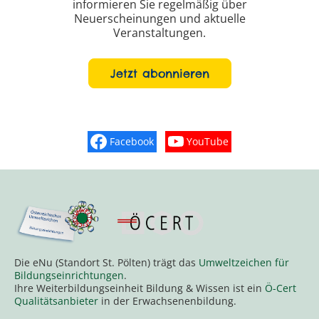
informieren Sie regelmäßig über
Neuerscheinungen und aktuelle
Veranstaltungen.
Jetzt abonnieren
Facebook
YouTube
Finden Sie „So schmeckt Nieder
Sehen Sie mehr Vide
Die eNu (Standort St. Pölten) trägt das
Umweltzeichen für
Bildungseinrichtungen
.
Ihre Weiterbildungseinheit Bildung & Wissen ist ein
Ö-Cert
Qualitätsanbieter
in der Erwachsenenbildung.