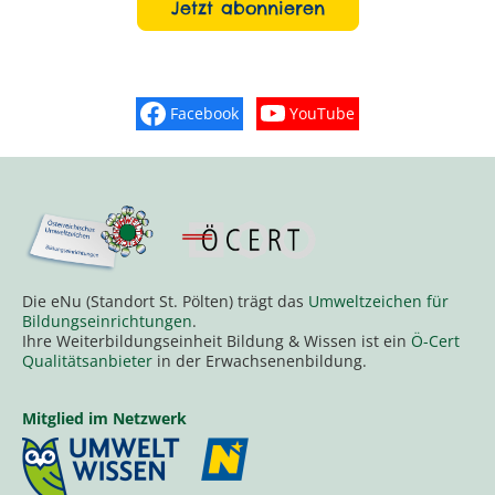
Jetzt abonnieren
Facebook
YouTube
Finden Sie „So schmeckt Nieder
Sehen Sie mehr Vide
Die eNu (Standort St. Pölten) trägt das
Umweltzeichen für
Bildungseinrichtungen
.
Ihre Weiterbildungseinheit Bildung & Wissen ist ein
Ö-Cert
Qualitätsanbieter
in der Erwachsenenbildung.
Mitglied im Netzwerk