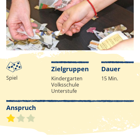
eNu
©
Infos zur Methode
Zielgruppen
Dauer
Spiel
Kindergarten
15 Min.
Volksschule
Unterstufe
Anspruch
Schwierigkeitsgrad 1 von 3