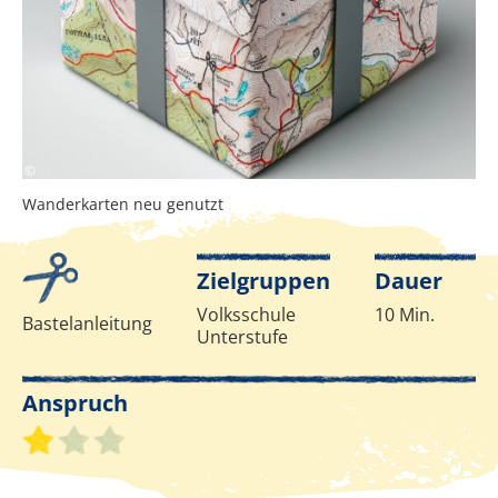
© 2024 Microsoft Copilot
©
Wanderkarten neu genutzt
Infos zur Methode
Zielgruppen
Dauer
Volksschule
10 Min.
Bastelanleitung
Unterstufe
Anspruch
Schwierigkeitsgrad 1 von 3