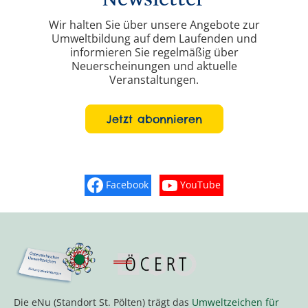
Wir halten Sie über unsere Angebote zur
Umweltbildung auf dem Laufenden und
informieren Sie regelmäßig über
Neuerscheinungen und aktuelle
Veranstaltungen.
Jetzt abonnieren
Facebook
YouTube
Finden Sie „So schmeckt Nieder
Sehen Sie mehr Vide
Die eNu (Standort St. Pölten) trägt das
Umweltzeichen für