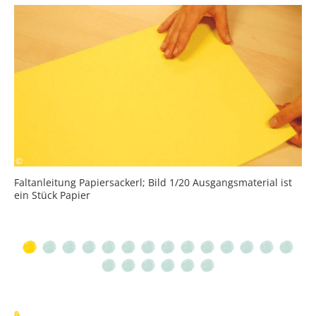
Bildergalerie
R.Burger/eNu
©
re
Faltanleitung Papiersackerl; Bild 1/20 Ausgangsmaterial ist
F
ein Stück Papier
i
m