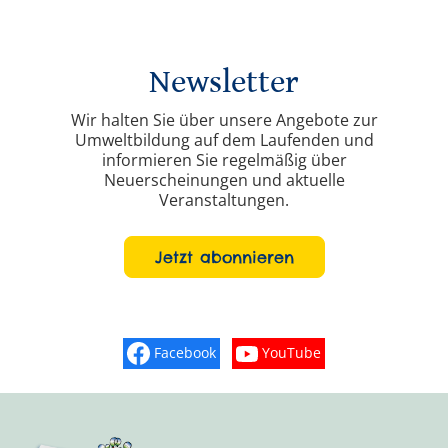
Newsletter
Wir halten Sie über unsere Angebote zur
Umweltbildung auf dem Laufenden und
informieren Sie regelmäßig über
Neuerscheinungen und aktuelle
Veranstaltungen.
Jetzt abonnieren
Facebook
YouTube
Finden Sie „So schmeckt Nieder
Sehen Sie mehr Vide