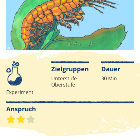
R.Burger
©
Infos zur Methode
Zielgruppen
Dauer
Unterstufe
30 Min.
Oberstufe
Experiment
Anspruch
Schwierigkeitsgrad 2 von 3