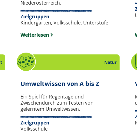
Niederösterreich.
Zielgruppen
Kindergarten, Volksschule, Unterstufe
Weiterlesen
ät
Natur
rbeitsblatt zum Thema Biodiversität.
. Spiel zum
Umweltwissen von A bis Z
Ein Spiel für Regentage und
m
Zwischendurch zum Testen von
gelerntem Umweltwissen.
Zielgruppen
Volksschule