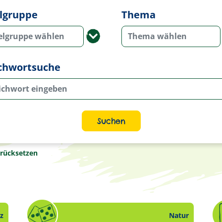
elgruppe
Thema
elgruppe wählen
Thema wählen
ichwortsuche
Suchen
urücksetzen
z
Natur