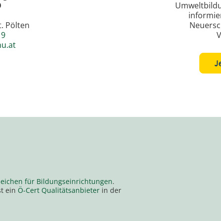
Ö
Umweltbild
informie
. Pölten
Neuersc
19
V
u.at
J
eichen für Bildungseinrichtungen
.
st ein
Ö-Cert Qualitätsanbieter
in der