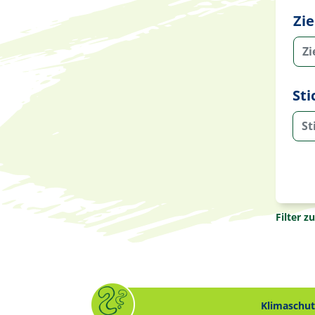
Zi
Zi
St
Filter z
Klimaschut