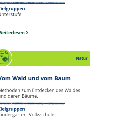
Zielgruppen
Unterstufe
Weiterlesen
Natur
 Thema Natur.
. Stundenbild zum 
Vom Wald und vom Baum
Methoden zum Entdecken des Waldes
und deren Bäume.
Zielgruppen
Kindergarten, Volksschule