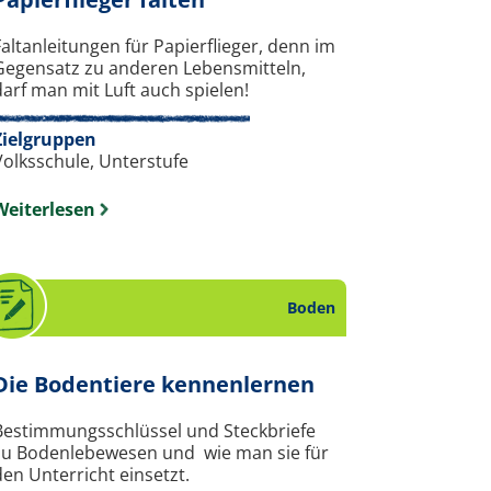
a Nachhaltiger Konsum.
Faltanleitungen für Papierflieger, denn im
Gegensatz zu anderen Lebensmitteln,
darf man mit Luft auch spielen!
Zielgruppen
Volksschule, Unterstufe
Weiterlesen
Boden
. Arbeitsblatt 
Die Bodentiere kennenlernen
ersität.
Bestimmungsschlüssel und Steckbriefe
zu Bodenlebewesen und wie man sie für
den Unterricht einsetzt.