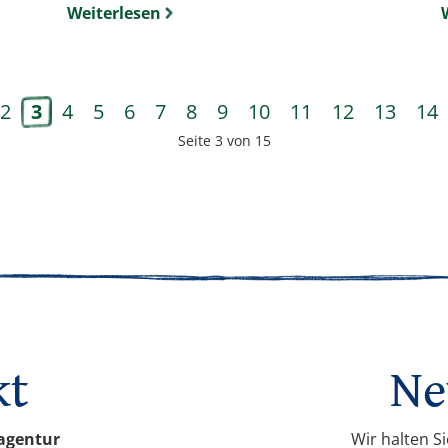
Weiterlesen
2
3
4
5
6
7
8
9
10
11
12
13
14
Seite 3 von 15
kt
Ne
agentur
Wir halten S