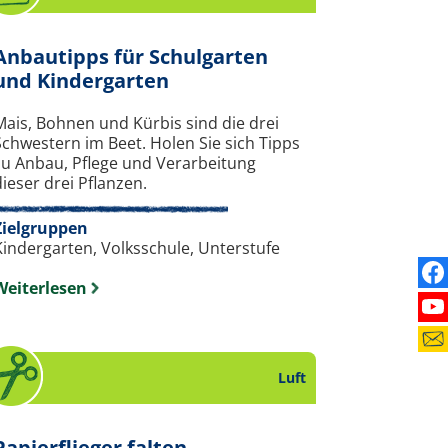
Anbautipps für Schulgarten
. Stundenbild zum Thema N
und Kindergarten
Mais, Bohnen und Kürbis sind die drei
Schwestern im Beet. Holen Sie sich Tipps
zu Anbau, Pflege und Verarbeitung
ieser drei Pflanzen.
Zielgruppen
Kindergarten, Volksschule, Unterstufe
Fi
Weiterlesen
Se
Me
Luft
. Bastelanleitung zum The
Papierflieger falten