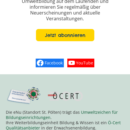
Umweltbildung auf dem Laufenden und
informieren Sie regelmäßig über
Neuerscheinungen und aktuelle
Veranstaltungen.
Jetzt abonnieren
Facebook
YouTube
Finden Sie „So schmeckt Nieder
Sehen Sie mehr Vide
Die eNu (Standort St. Pölten) trägt das
Umweltzeichen für
Bildungseinrichtungen
.
Ihre Weiterbildungseinheit Bildung & Wissen ist ein
Ö-Cert
Qualitätsanbieter
in der Erwachsenenbildung.