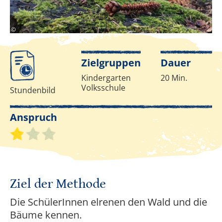
C.Kassil
©
Infos zur Methode
Zielgruppen
Dauer
Kindergarten
20 Min.
Volksschule
Stundenbild
Anspruch
Schwierigkeitsgrad 1 von 3
Ziel der Methode
Die SchülerInnen elrenen den Wald und die
Bäume kennen.