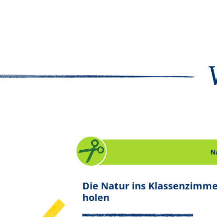
Natur
N
2 von 15.
. Bastelanleitung zum Thema Natu
 mit Kindern
Die Natur ins Klassenzimm
. Bastelanleitung zum 
holen