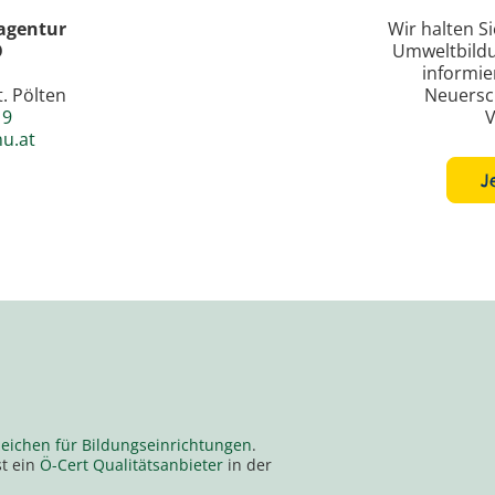
agentur
Wir halten S
Ö
Umweltbild
informie
. Pölten
Neuersc
19
V
u.at
J
eichen für Bildungseinrichtungen
.
st ein
Ö-Cert Qualitätsanbieter
in der