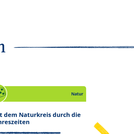
n
Natur
t dem Naturkreis durch die
Die Wasserh
 Kreislaufwirtschaft. Slide 1 von 15.
. Spiel zum Thema Natur. Slide 2 vo
hreszeiten
Zielgruppen