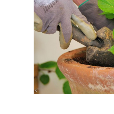
R.Burger
©