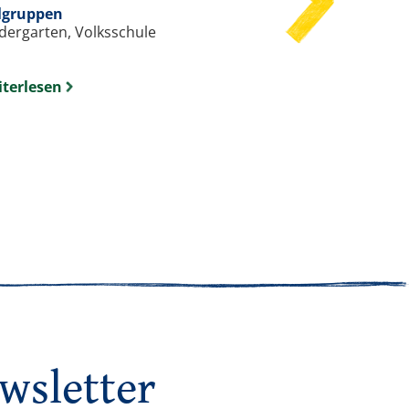
Kindergarten, V
lgruppen
dergarten, Volksschule
terlesen
Weiterlesen
wsletter