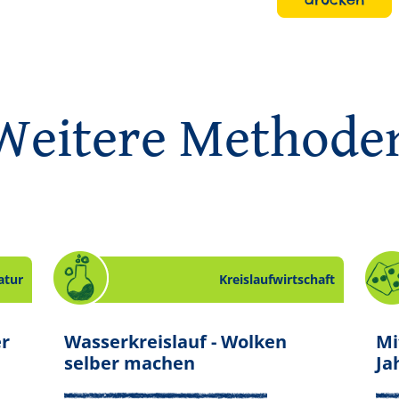
Weitere Methode
atur
Kreislaufwirtschaft
r. Slide 13 von 15.
er
Wasserkreislauf - Wolken
Mi
Thema Natur. Slide 14 von 15.
. Experiment zum Thema
selber machen
Ja