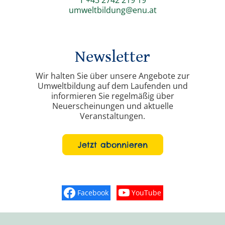
umweltbildung@enu.at
Newsletter
Wir halten Sie über unsere Angebote zur
Umweltbildung auf dem Laufenden und
informieren Sie regelmäßig über
Neuerscheinungen und aktuelle
Veranstaltungen.
Jetzt abonnieren
Facebook
YouTube
Finden Sie „So schmeckt Nieder
Sehen Sie mehr Vide