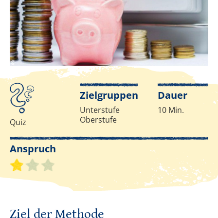
Evgen - stock.adobe.com
©
Infos zur Methode
Zielgruppen
Dauer
Unterstufe
10 Min.
Oberstufe
Quiz
Anspruch
Schwierigkeitsgrad 1 von 3
Ziel der Methode