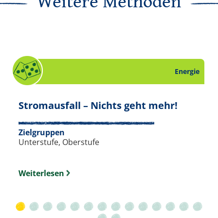
Weitere Methoden
Energie
 16.
tt zum Thema Energie. Slide 15 von 16.
. Spiel 
Stromausfall – Nichts geht mehr!
Zielgruppen
Unterstufe, Oberstufe
Weiterlesen