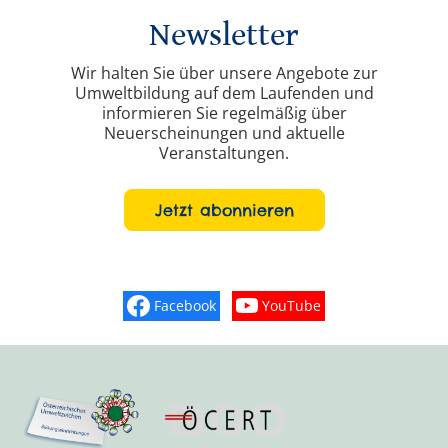
Newsletter
Wir halten Sie über unsere Angebote zur
Umweltbildung auf dem Laufenden und
informieren Sie regelmäßig über
Neuerscheinungen und aktuelle
Veranstaltungen.
Jetzt abonnieren
Facebook
YouTube
Finden Sie „So schmeckt Nieder
Sehen Sie mehr Vide