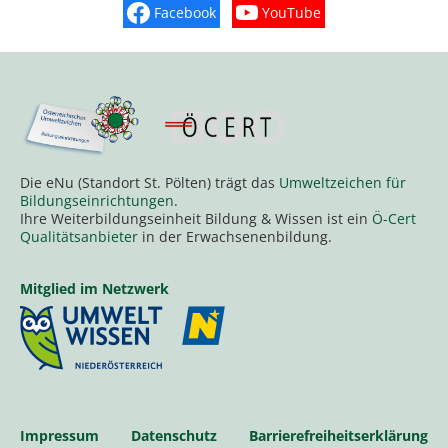
Facebook
YouTube
Finden Sie „So schmeckt Nieder
Sehen Sie mehr Vide
Die eNu (Standort St. Pölten) trägt das
Umweltzeichen für
Bildungseinrichtungen
.
Ihre Weiterbildungseinheit Bildung & Wissen ist ein
Ö-Cert
Qualitätsanbieter
in der Erwachsenenbildung.
Mitglied im Netzwerk
Impressum
Datenschutz
Barrierefreiheitserklärung