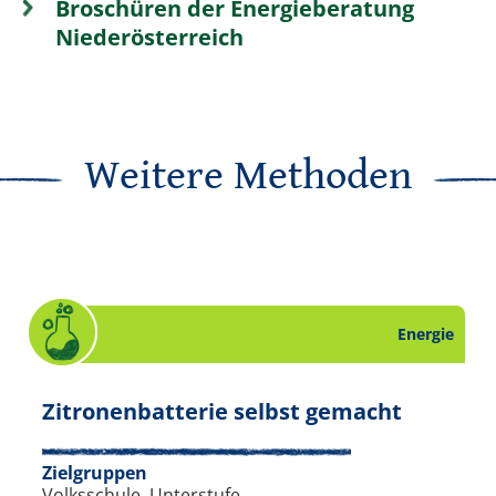
Broschüren der Energieberatung
Niederösterreich
Weitere Methoden
Energie
el zum Thema Energie. Slide 15 von 16.
. Experi
Zitronenbatterie selbst gemacht
Zielgruppen
Volksschule, Unterstufe