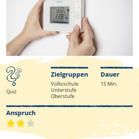
www.pov.at
©
Infos zur Methode
Zielgruppen
Dauer
Volksschule
15 Min.
Unterstufe
Quiz
Oberstufe
Anspruch
Schwierigkeitsgrad 2 von 3