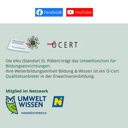
Facebook
YouTube
Finden Sie „So schmeckt Nieder
Sehen Sie mehr Vide
Die eNu (Standort St. Pölten) trägt das
Umweltzeichen für
Bildungseinrichtungen
.
Ihre Weiterbildungseinheit Bildung & Wissen ist ein
Ö-Cert
Qualitätsanbieter
in der Erwachsenenbildung.
Mitglied im Netzwerk