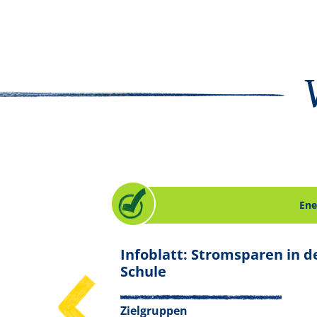
Energie
Ene
selbst
Infoblatt: Stromsparen in d
.
ent zum Thema Energie. Slide 14 von 16.
. Checkliste zum Them
Schule
Zielgruppen