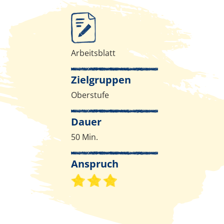
Infos zur Methode
Arbeitsblatt
Zielgruppen
Oberstufe
Dauer
50 Min.
Anspruch
Schwierigkeitsgrad 3 von 3