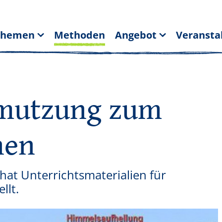
Themen
Methoden
Angebot
Veransta
hmutzung zum
hen
at Unterrichtsmaterialien für
llt.