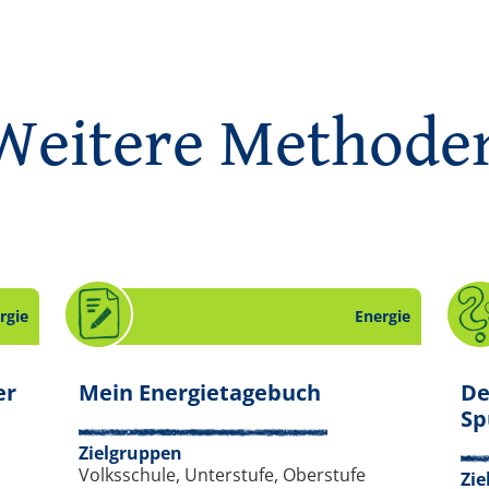
Weitere Methode
rgie
Energie
. Arbeitsblatt 
er
Mein Energietagebuch
De
a Energie. Slide 15 von 16.
Sp
Zielgruppen
Volksschule, Unterstufe, Oberstufe
Zie