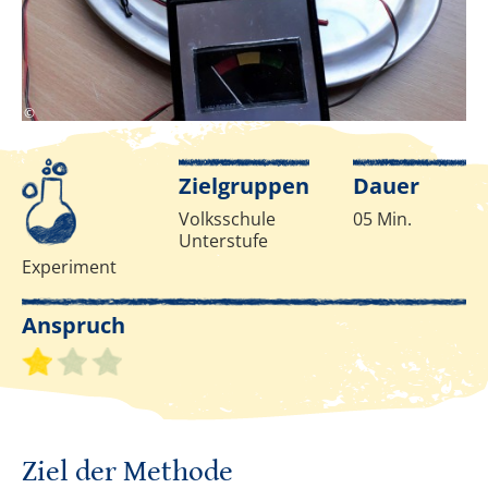
D.Capano
©
Infos zur Methode
Zielgruppen
Dauer
Volksschule
05 Min.
Unterstufe
Experiment
Anspruch
Schwierigkeitsgrad 1 von 3
Ziel der Methode