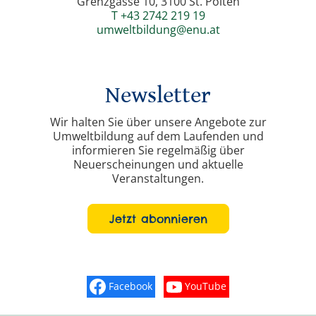
Grenzgasse 10, 3100 St. Pölten
T +43 2742 219 19
umweltbildung@enu.at
Newsletter
Wir halten Sie über unsere Angebote zur
Umweltbildung auf dem Laufenden und
informieren Sie regelmäßig über
Neuerscheinungen und aktuelle
Veranstaltungen.
Jetzt abonnieren
Facebook
YouTube
Finden Sie „So schmeckt Nieder
Sehen Sie mehr Vide