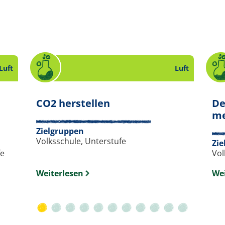
Luft
Luft
. Experiment zum Thema
CO2 herstellen
De
um Thema Luft. Slide 10 von 11.
me
Zielgruppen
Volksschule, Unterstufe
Zie
fe
Vol
Weiterlesen
Wei