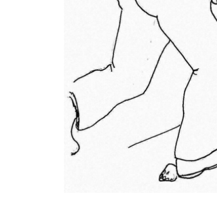
K.Dietrich
©