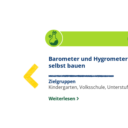
Luft
aumluft
Barometer und Hygrometer
haft. Slide 8 von 11.
nt zum Thema Luft. Slide 9 von 11.
. Experiment z
selbst bauen
Zielgruppen
Kindergarten, Volksschule, Unterstu
Weiterlesen