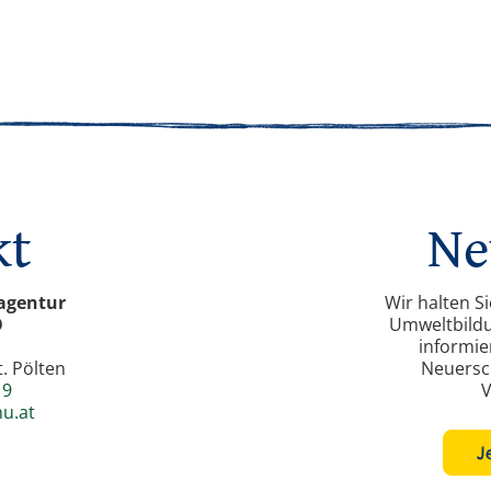
kt
Ne
agentur
Wir halten S
Ö
Umweltbild
informie
. Pölten
Neuersc
19
V
u.at
J