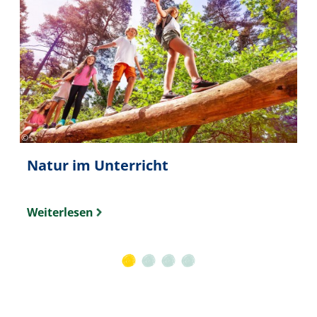
Sergey Novikov (SerrNovik) ripicts.com - stock.adobe.com
©
Slide 1 von 4
Natur im Unterricht
Weiterlesen