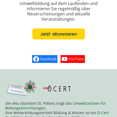
Umweltbildung auf dem Laufenden und
informieren Sie regelmäßig über
Neuerscheinungen und aktuelle
Veranstaltungen.
Jetzt abonnieren
Facebook
YouTube
Finden Sie „So schmeckt Nieder
Sehen Sie mehr Vide
Die eNu (Standort St. Pölten) trägt das
Umweltzeichen für
Bildungseinrichtungen
.
Ihre Weiterbildungseinheit Bildung & Wissen ist ein
Ö-Cert