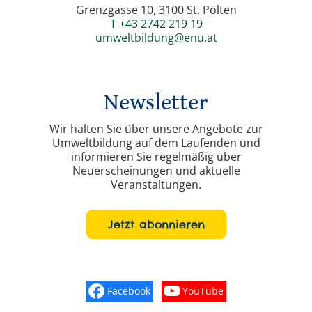
Grenzgasse 10, 3100 St. Pölten
T +43 2742 219 19
umweltbildung@enu.at
Newsletter
Wir halten Sie über unsere Angebote zur
Umweltbildung auf dem Laufenden und
informieren Sie regelmäßig über
Neuerscheinungen und aktuelle
Veranstaltungen.
Jetzt abonnieren
Facebook
YouTube
Finden Sie „So schmeckt Nieder
Sehen Sie mehr Vide