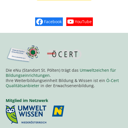
Facebook
YouTube
Finden Sie „So schmeckt Nieder
Sehen Sie mehr Vide
Die eNu (Standort St. Pölten) trägt das
Umweltzeichen für
Bildungseinrichtungen
.
Ihre Weiterbildungseinheit Bildung & Wissen ist ein
Ö-Cert
Qualitätsanbieter
in der Erwachsenenbildung.
Mitglied im Netzwerk